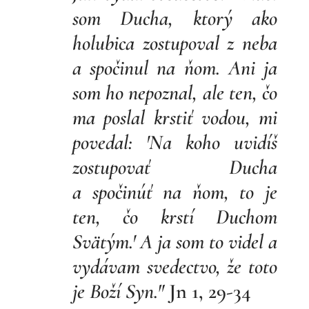
som Ducha, ktorý ako
holubica zostupoval z neba
a
spočinul na ňom. Ani ja
som ho nepoznal, ale ten, čo
ma poslal krstiť vodou, mi
povedal: 'Na koho uvidíš
zostupovať Ducha
a
spočinúť na ňom, to je
ten, čo krstí Duchom
Svätým.' A ja som to videl a
vydávam svedectvo, že toto
je Boží Syn."
Jn 1, 29-34