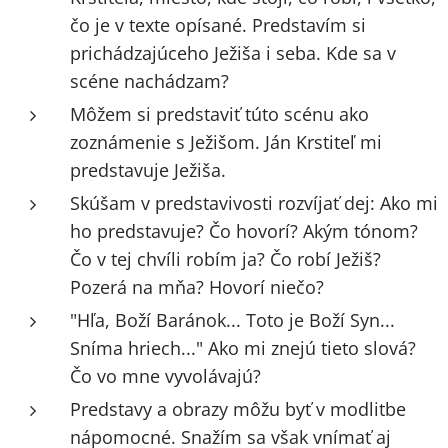
čo je v texte opísané. Predstavím si
prichádzajúceho Ježiša i seba. Kde sa v
scéne nachádzam?
Môžem si predstaviť túto scénu ako
zoznámenie s Ježišom. Ján Krstiteľ mi
predstavuje Ježiša.
Skúšam v predstavivosti rozvíjať dej: Ako mi
ho predstavuje? Čo hovorí? Akým tónom?
Čo v tej chvíli robím ja? Čo robí Ježiš?
Pozerá na mňa? Hovorí niečo?
"Hľa, Boží Baránok... Toto je Boží Syn...
Sníma hriech..." Ako mi znejú tieto slová?
Čo vo mne vyvolávajú?
Predstavy a obrazy môžu byť v modlitbe
nápomocné. Snažím sa však vnímať aj