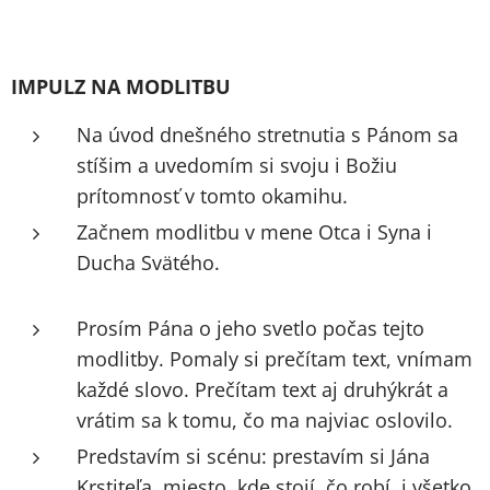
IMPULZ NA MODLITBU
Na úvod dnešného stretnutia s Pánom sa
stíšim a uvedomím si svoju i Božiu
prítomnosť v tomto okamihu.
Začnem modlitbu v mene Otca i Syna i
Ducha Svätého.
Prosím Pána o jeho svetlo počas tejto
modlitby. Pomaly si prečítam text, vnímam
každé slovo. Prečítam text aj druhýkrát a
vrátim sa k tomu, čo ma najviac oslovilo.
Predstavím si scénu: prestavím si Jána
Krstiteľa, miesto, kde stojí, čo robí, i všetko,