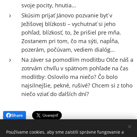
svoje pocity, hnutia...
Skúsim prijať Jánovo pozvanie byť v
Ježišovej blízkosti – vychutnať si jeho
pohľad, blízkosť, to, že prišiel pre mňa.
Zostanem pri tom, čo ma sýti, napĺňa,
pozerám, počúvam, vediem dialóg...
Na záver sa pomodlím modlitbu Otče náš a
zotrvám chvíľu v spätnom pohľade na čas
modlitby: Oslovilo ma niečo? Čo bolo
najsilnejšie, pekné, rušivé? Chcem si z toho
niečo vziať do ďalších dní?
Share
Používame cookies, aby sme zaistili správne fungovanie a