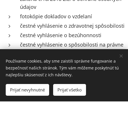
údajov
fotokópie dokladov o vzdelaní
čestné vyhlásenie o zdravotnej spôsobilosti
čestné vyhlásenie o bezúhonnosti
čestné vyhlásenie o spôsobilosti na právne
úkony
Používame cookies, aby sme zaistili správne fungovanie a
potvrdenie od lekára o zdravotnej
bezpečnosť našich stránok. Tým vám môžeme poskytnúť tú
spôsobilosti vo vzťahu k pracovnému
najlepšiu skúsenosť z ich návštevy.
výkonu učiteľ MŠ / doloží len vybraný
uchádzač pred podpísaním pracovnej
Prijať nevyhnutné
Prijať všetko
zmluvy spolu s overenými dokladmi o
vzdelaní
Platové podmienky
V zmysle zákona č. 553/2003 Z. z. o odmeňovaní