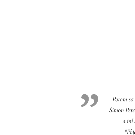
Potom sa 
Šimon Pete
a iní
"Pôj