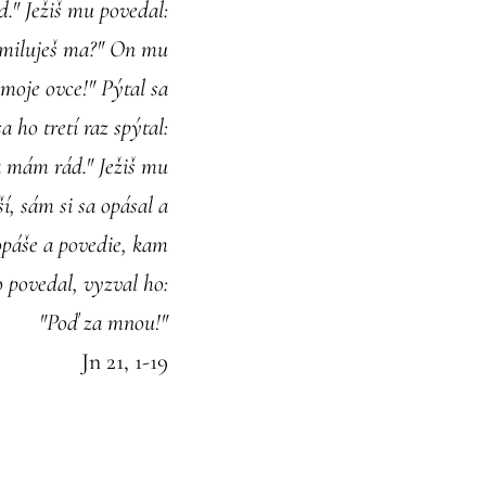
." Ježiš mu povedal:
, miluješ ma?" On mu
 moje ovce!" Pýtal sa
 ho tretí raz spýtal:
ťa mám rád." Ježiš mu
í, sám si sa opásal a
 opáše a povedie, kam
 povedal, vyzval ho:
"Poď za mnou!"
Jn 21, 1-19