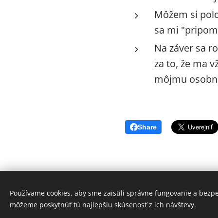
Môžem si polo
sa mi "pripom
Na záver sa r
za to, že ma v
môjmu osobné
Share
Používame cookies, aby sme zaistili správne fungovanie a bezp
© 2024 Všetky práva vyhradené
môžeme poskytnúť tú najlepšiu skúsenosť z ich návštevy.
Obchodné podmienky
|
Ochrana osobných údajov