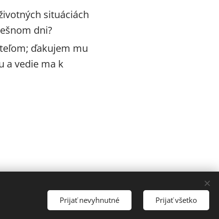
životných situáciách
nešnom dni?
iateľom; ďakujem mu
u a vedie ma k
Prijať nevyhnutné
Prijať všetko
Vytvorené službou
Webnode
Cookies