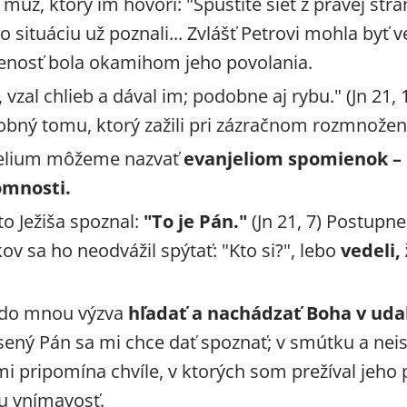
 muž, ktorý im hovorí: "Spustite sieť z pravej stra
úto situáciu už poznali... Zvlášť Petrovi mohla byť ve
enosť bola okamihom jeho povolania.
l, vzal chlieb a dával im; podobne aj rybu." (Jn 21,
ný tomu, ktorý zažili pri zázračnom rozmnožení
elium môžeme nazvať
evanjeliom spomienok –
omnosti.
kto Ježiša spoznal:
"To je Pán."
(Jn 21, 7) Postupne
kov sa ho neodvážil spýtať: "Kto si?", lebo
vedeli,
edo mnou výzva
hľadať a nachádzať Boha v uda
esený Pán sa mi chce dať spoznať; v smútku a neist
) mi pripomína chvíle, v ktorých som prežíval jeho
u vnímavosť.