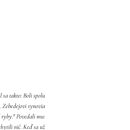
 sa takto: Boli spolu
 Zebedejovi synovia
ť ryby." Povedali mu:
chytili nič. Keď sa už