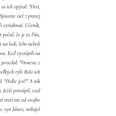
 sa ich opýtal: "Deti,
ustite sieť z pravej
li vytiahnuť. Učeník,
 počul, že je to Pán,
i na lodi, lebo neboli
bou. Keď vystúpili na
m povedal: "Doneste z
 veľkých rýb. Bolo ich
l: "Poďte jesť!" A nik
 Ježiš pristúpil, vzal
ž tretí raz od svojho
n, syn Jánov, miluješ