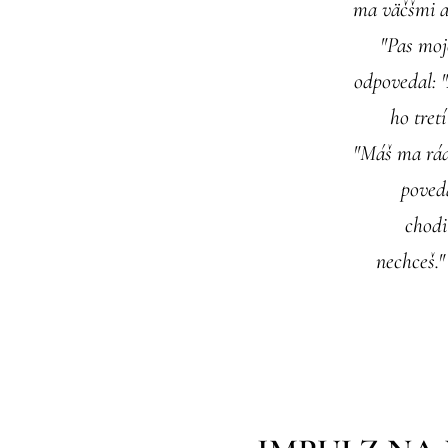
ma väčšmi ak
"Pas moj
odpovedal: "
ho tret
"Máš ma rád?
poveda
chodi
nechceš."