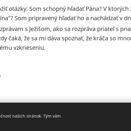
žiť otázky: Som schopný hľadať Pána? V ktorých 
ína"? Som pripravený hľadať ho a nachádzať v d
ozprávam s Ježišom, ako sa rozpráva priateľ s pr
ždy čaká, že sa mi dáva spoznať, že kráča so mno
mu vzkrieseniu.
ečnosť našich stránok. Tým vám