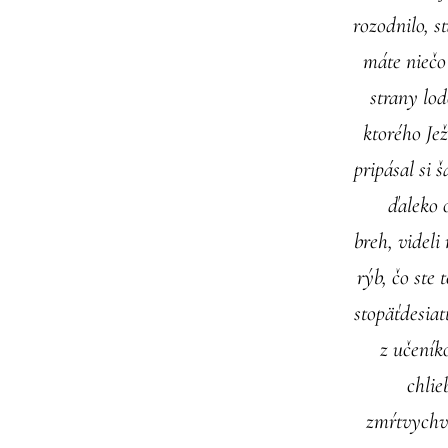
rozodnilo, st
máte niečo
strany lod
ktorého Jež
pripásal si š
ďaleko o
breh, videli
rýb, čo ste 
stopäťdesiatt
z učeníko
chlie
zmŕtvychvs