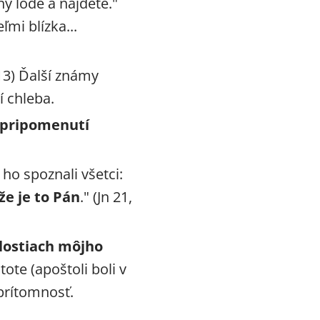
ny lode a nájdete."
ľmi blízka...
 13) Ďalší známy
 chleba.
 pripomenutí
 ho spoznali všetci:
 že je to Pán
." (Jn 21,
lostiach môjho
ote (apoštoli boli v
 prítomnosť.