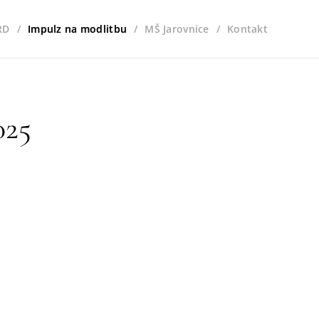
RD
Impulz na modlitbu
MŠ Jarovnice
Kontakt
025