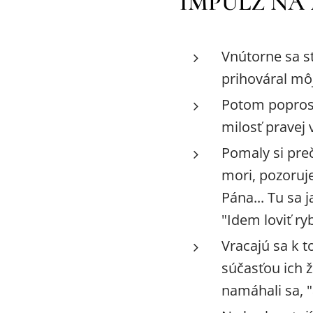
IMPULZ NA
Vnútorne sa s
prihováral mô
Potom poprosí
milosť pravej
Pomaly si pre
mori, pozoruje
Pána... Tu sa j
"Idem loviť ryb
Vracajú sa k t
súčasťou ich ži
namáhali sa, "