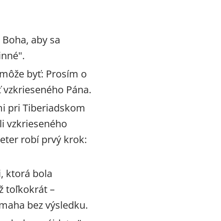
 Boha, aby sa
inné".
môže byť: Prosím o
ť vzkrieseného Pána.
i pri Tiberiadskom
eli vzkrieseného
Peter robí prvý krok:
i, ktorá bola
ž toľkokrát –
námaha bez výsledku.