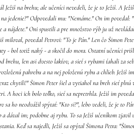
ál Ježiš na brehu; ale učeníci nevedeli, že je to Ježiš. A Ježiš
 na jedenie?" Odpovedali mu: "Nemáme." On im povedal: "Sp
e a nájdete." Oni spustili a pre množstvo rýb ju už nevláda
iš miloval, povedal Petrovi: "To je Pán." Len čo Šimon Peter
aty - bol totiž nahý - a skočil do mora. Ostatní učeníci prišl
d brehu, len asi dvesto lakťov, a sieť s rybami ťahali za se
 rozloženú pahrebu a na nej položenú rybu a chlieb. Ježiš i
teraz chytili!" Šimon Peter šiel a vytiahol na breh sieť plnú
ri. A hoci ich bolo toľko, sieť sa nepretrhla. Ježiš im poveda
v sa ho neodvážil spýtať: "Kto si?", lebo vedeli, že je to Pán.
b a dával im; podobne aj rybu. To sa Ježiš učeníkom zjavil u
tania. Keď sa najedli, Ježiš sa opýtal Šimona Petra: "Šimo