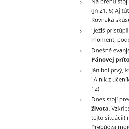
Na brehu stojí
(Jn 21, 6) Aj t
Rovnaká skús
"Ježiš pristúpi
moment, podob
Dnešné evanj
Pánovej prít
Ján bol prvý, 
"A nik z učení
12)
Dnes stojí pr
života
. Vzkri
tejto situácii
Prebúdza moj