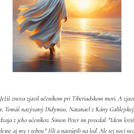
Ježiš znova zjavil učeníkom pri Tiberiadskom mori. A zjavil
r, Tomáš nazývaný Didymus, Natanael z Kány Galilejskej,
 dvaja z jeho učeníkov. Šimon Peter im povedal: "Idem lovi
deme aj my s tebou." Išli a nastúpili na loď. Ale tej noci ne