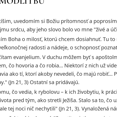
 MODLITBU
tíšim, uvedomím si Božiu prítomnosť a poprosím
jmu srdcu, aby jeho slovo bolo vo mne "živé a úč
m Boha o milosť, ktorú chcem dosiahnuť. Tu to 
 veľkonočnej radosti a nádeje, o schopnosť pozna
čítam evanjelium. V duchu môžem byť s apoštolm
m, čo hovoria a čo robia... Niektorí z nich už vid
avia ako tí, ktorí akoby nevedeli, čo majú robiť... 
y." (Jn 21, 3) Ostatní sa pridávajú.
omu, čo vedia, k rybolovu – k ich živobytiu, k prác
vota pred tým, ako stretli Ježiša. Stalo sa to, čo u
ale tej noci nič nechytili" (Jn 21, 3). Vynaložená 