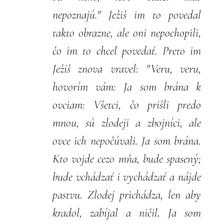
nepoznajú." Ježiš im to povedal
takto obrazne, ale oni nepochopili,
čo im to chcel povedať. Preto im
Ježiš znova vravel: "Veru, veru,
hovorím vám: Ja som brána k
ovciam: Všetci, čo prišli predo
mnou, sú zlodeji a zbojníci, ale
ovce ich nepočúvali. Ja som brána.
Kto vojde cezo mňa, bude spasený;
bude vchádzať i vychádzať a nájde
pastvu. Zlodej prichádza, len aby
kradol, zabíjal a ničil
.
Ja som