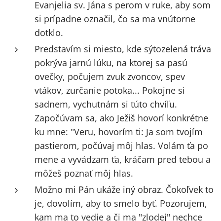
Evanjelia sv. Jána s perom v ruke, aby som
si prípadne označil, čo sa ma vnútorne
dotklo.
Predstavím si miesto, kde sýtozelená tráva
pokrýva jarnú lúku, na ktorej sa pasú
ovečky, počujem zvuk zvoncov, spev
vtákov, zurčanie potoka... Pokojne si
sadnem, vychutnám si túto chvíľu.
Započúvam sa, ako Ježiš hovorí konkrétne
ku mne: "Veru, hovorím ti: Ja som tvojím
pastierom, počúvaj môj hlas. Volám ťa po
mene a vyvádzam ťa, kráčam pred tebou a
môžeš poznať môj hlas.
Možno mi Pán ukáže iný obraz. Čokoľvek to
je, dovolím, aby to smelo byť. Pozorujem,
kam ma to vedie a či ma "zlodej" nechce