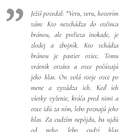
Ježiš povedal: "Veru, veru, hovorím
vám: Kto nevchádza do ovčinca
bránou, ale prelieza inokade, je
zlodej a zbojník. Kto vchádza
bránou je pastier oviec. Tomu
vrátnik otvára a ovce počúvajú
jeho hlas. On volá svoje ovce po
mene a vyvádza ich. Keď ich
všetky vyženie, kráča pred nimi a
ovce idú za ním, lebo poznajú jeho
hlas. Za cudzím nepôjdu, ba ujdú
od neho, lebo cudzí hlas