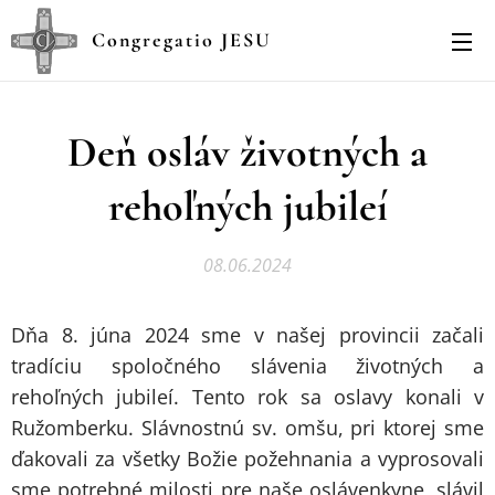
Congregatio JESU
Deň osláv životných a
rehoľných jubileí
08.06.2024
Dňa 8. júna 2024 sme v našej provincii začali
tradíciu spoločného slávenia životných a
rehoľných jubileí. Tento rok sa oslavy konali v
Ružomberku. Slávnostnú sv. omšu, pri ktorej sme
ďakovali za všetky Božie požehnania a vyprosovali
sme potrebné milosti pre naše oslávenkyne, slávil