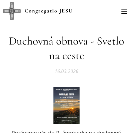
Congregatio JESU
Duchovná obnova - Svetlo
na ceste
16.03.2026
Pozývame vás do Ružomberka na duchovnú