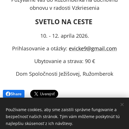
obnovu v radosti Vzkriesenia
SVETLO NA CESTE
10. - 12. apríla 2026.
Prihlasovanie a otázky:
evicke9@gmail.com
Ubytovanie a strava: 90 €
Dom Spoločnosti Ježišovej, Ružomberok
Share
Používame cookies, aby sme zaistili správne fungovanie a
bezpečnosť našich stránok. Tým vám môžeme poskytnúť tú
© 2024 Všetky práva vyhradené
najlepšiu skúsenosť z ich návštevy.