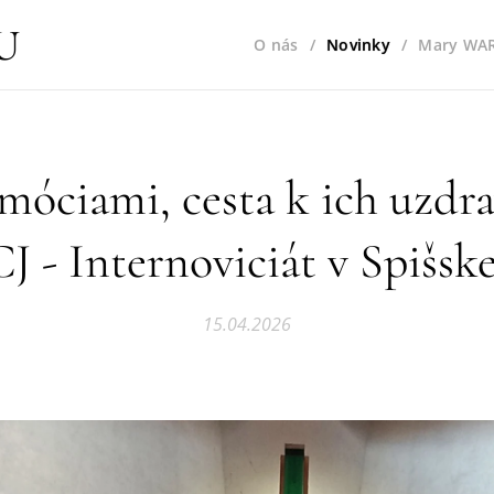
U
O nás
Novinky
Mary WA
móciami, cesta k ich uzdra
J - Internoviciát v Spišsk
15.04.2026