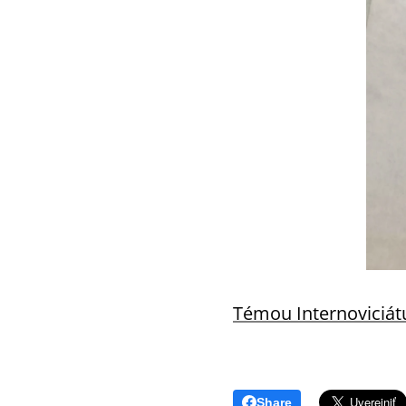
Témou Internoviciátu
Share