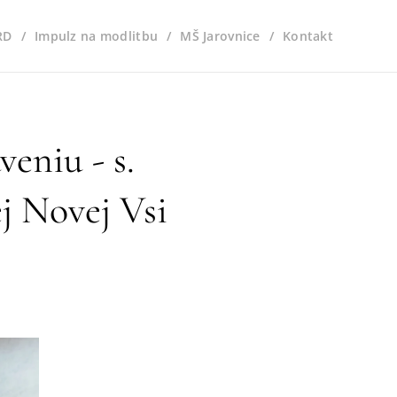
RD
Impulz na modlitbu
MŠ Jarovnice
Kontakt
veniu - s.
ej Novej Vsi