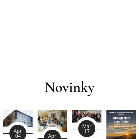
Novinky
Mar
Apr
17
04
Apr