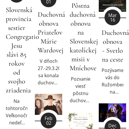
01
Pôstna
Slovenská
Duchovná
duchovná
Mar
provincia
16
obnova
obnovu
sestier
Priateľov
na
Duchovná
Congregatio
Márie
Slovenskej
obnova
Jesu
Wardovej
katolíckej
- Svetlo
slávi 85
misii v
na ceste
V dňoch
rokov
Mníchove
27.-29.3.2026
Pozývame
od
sa konala
vás do
Pozvanie
svojho
duchovná
Ružomberk
viesť
zriadenia
obnova
na
pôstnu
Priateľov
duchovnú
duchovnú
Na
Márie
obnovu v
obnovu
tohtoročnú
Wardovej
radosti
na
Veľkonočnú
Feb
v Ivanke
Vzkriesenia
Slovenskej
nedeľu
02
Dec
pri